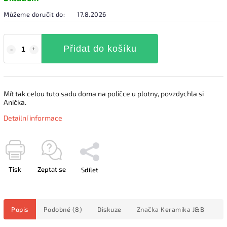
Můžeme doručit do:
17.8.2026
Přidat do košíku
Mít tak celou tuto sadu doma na poličce u plotny, povzdychla si
Anička.
Detailní informace
Tisk
Zeptat se
Sdílet
Popis
Podobné (8)
Diskuze
Značka
Keramika J&B