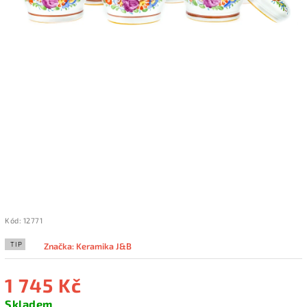
Kód:
12771
TIP
Značka:
Keramika J&B
1 745 Kč
Skladem