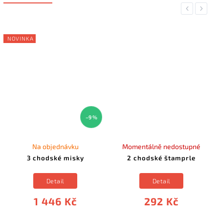
Previous
Next
NOVINKA
–9 %
Na objednávku
Momentálně nedostupné
3 chodské misky
2 chodské štamprle
Detail
Detail
1 446 Kč
292 Kč