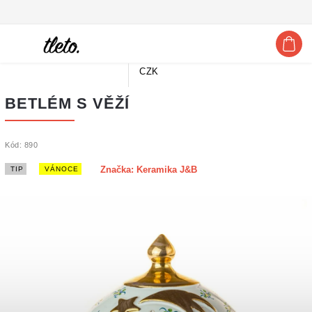
Doprava zdarma
pro obj. od 2500 Kč 🚗
Hledat
CZK
BETLÉM S VĚŽÍ
Kód:
890
TIP
VÁNOCE
Značka:
Keramika J&B