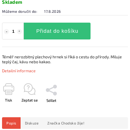
Skladem
Můžeme doručit do:
17.8.2026
Přidat do košíku
Téměř nerozbitný plechový hrnek si říká o cestu do přírody. Miluje
teplý čaj, kávu nebo kakao.
Detailní informace
Tisk
Zeptat se
Sdílet
Popis
Diskuze
Značka
Chodsko žije!