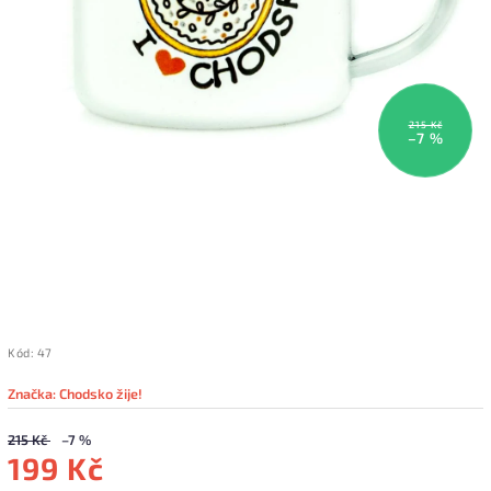
215 Kč
–7 %
Kód:
47
Značka:
Chodsko žije!
215 Kč
–7 %
199 Kč