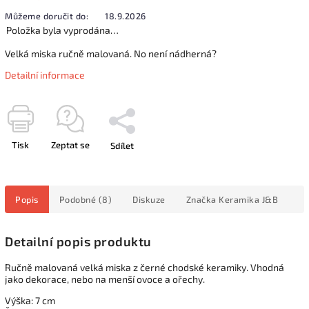
Můžeme doručit do:
18.9.2026
Položka byla vyprodána…
Velká miska ručně malovaná. No není nádherná?
Detailní informace
Tisk
Zeptat se
Sdílet
Popis
Podobné (8)
Diskuze
Značka
Keramika J&B
Detailní popis produktu
Ručně malovaná velká miska z černé chodské keramiky. Vhodná
jako dekorace, nebo na menší ovoce a ořechy.
Výška: 7 cm