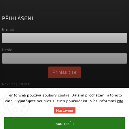
PŘIHLÁŠENÍ
E-mail
Heslo
Přihlásit se
Nová registrace
Zapomenuté heslo
Tento web používá soubory cookie. Dalším procházením tohoto
webu vyjadřujete souhlas s jejich používáním.. Více informací
zde
.
Copyright 2026
Tleto
. Všechna práva vyhrazena.
Nastavení
Vytvořil
Shoptet
| Design
Shoptak.cz.
Doprava zdarma
pro obj. od 2500 Kč 🚗
Souhlasím