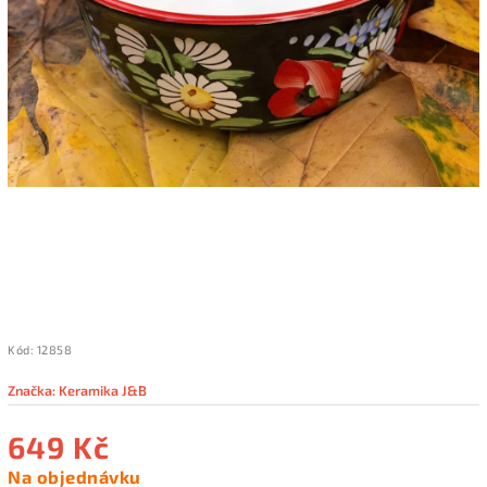
Kód:
12858
Značka:
Keramika J&B
649 Kč
Na objednávku