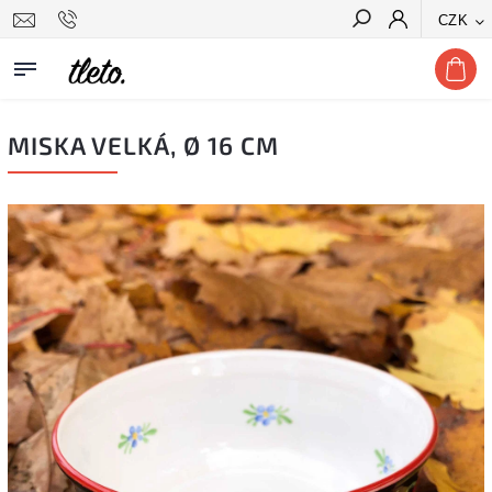
CZK
Hledat
MISKA VELKÁ, Ø 16 CM