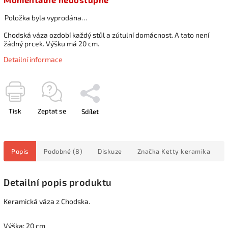
Položka byla vyprodána…
Chodská váza ozdobí každý stůl a zútulní domácnost. A tato není
žádný prcek. Výšku má 20 cm.
Detailní informace
Tisk
Zeptat se
Sdílet
Popis
Podobné (8)
Diskuze
Značka
Ketty keramika
Detailní popis produktu
Keramická váza z Chodska.
Výška: 20 cm