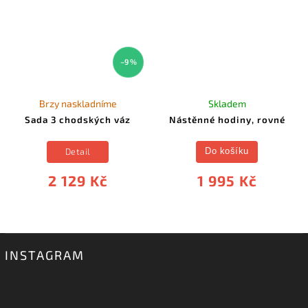
–9 %
Brzy naskladníme
Skladem
Sada 3 chodských váz
Nástěnné hodiny, rovné
Detail
Do košíku
2 129 Kč
1 995 Kč
INSTAGRAM